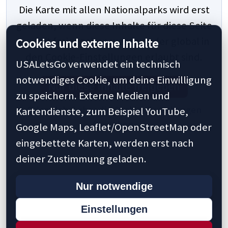
Die Karte mit allen Nationalparks wird erst
geladen, wenn diese Inhalte für diese Seite
explizit freigegeben werden oder global in
Cookies und externe Inhalte
den Cookie-Einstellungen erlaubt sind.
USALetsGo verwendet ein technisch
notwendiges Cookie, um deine Einwilligung
Nur diese Inhalte freigeben
zu speichern. Externe Medien und
Oder global über die Cookie-Einstellungen
Kartendienste, zum Beispiel YouTube,
freigeben.
Google Maps, Leaflet/OpenStreetMap oder
eingebettete Karten, werden erst nach
deiner Zustimmung geladen.
Nur notwendige
Einstellungen