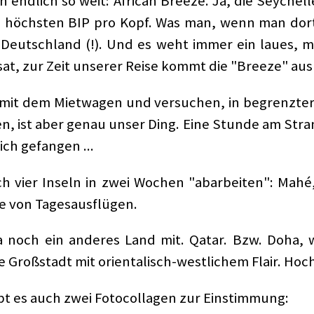
n endlich so weit: African Breeze. Ja, die Seyche
em höchsten BIP pro Kopf. Was man, wenn man dort
 Deutschland (!). Und es weht immer ein laues, m
sat, zur Zeit unserer Reise kommt die "Breeze" au
mit dem Mietwagen und versuchen, in begrenzter 
n, ist aber genau unser Ding. Eine Stunde am Str
ch gefangen ...
ch vier Inseln in zwei Wochen "abarbeiten": Mahé,
ne von Tagesausflügen.
ja noch ein anderes Land mit. Qatar. Bzw. Doha,
 Großstadt mit orientalisch-westlichem Flair. Hoc
gibt es auch zwei Fotocollagen zur Einstimmung: