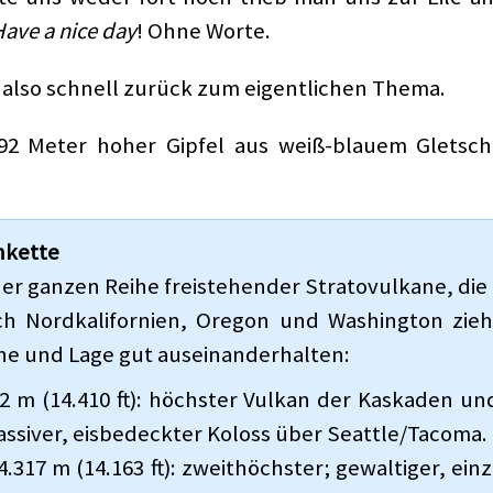
Have a nice day
! Ohne Worte.
, also schnell zurück zum eigentlichen Thema.
4392 Meter hoher Gipfel aus weiß-blauem Gletsch
nkette
ner ganzen Reihe freistehender Stratovulkane, die
rch Nordkalifornien, Oregon und Washington zieh
he und Lage gut auseinanderhalten:
2 m (14.410 ft): höchster Vulkan der Kaskaden un
iver, eisbedeckter Koloss über Seattle/Tacoma.
4.317 m (14.163 ft): zweithöchster; gewaltiger, e