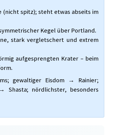
 (nicht spitz); steht etwas abseits im
z-symmetrischer Kegel über Portland.
ane, stark vergletschert und extrem
förmig aufgesprengten Krater – beim
form.
s; gewaltiger Eisdom → Rainier;
→ Shasta; nördlichster, besonders