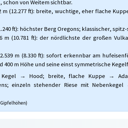
 schon von Weitem sichtbar.
 m (12.277 ft): breite, wuchtige, eher flache Kuppe
1.240 ft): höchster Berg Oregons; klassischer, spit
6 m (10.781 ft): der nördlichste der großen Vulk
2.539 m (8.330 ft): sofort erkennbar am hufeisen
nd 400 m Höhe und seine einst symmetrische Kegel
 Kegel → Hood; breite, flache Kuppe → Adam
ns; einzeln stehender Riese mit Nebenkegel 
Gipfelhöhen)