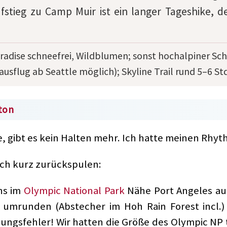
stieg zu Camp Muir ist ein langer Tageshike, de
radise schneefrei, Wildblumen; sonst hochalpiner Sc
usflug ab Seattle möglich); Skyline Trail rund 5–6 St
ton
, gibt es kein Halten mehr. Ich hatte meinen Rhy
ich kurz zurückspulen:
ns im
Olympic National Park
Nähe Port Angeles au
umrunden (Abstecher im Hoh Rain Forest incl.)
ungsfehler! Wir hatten die Größe des Olympic NP 