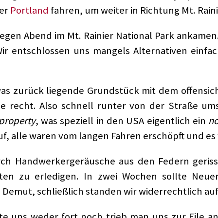
ber
Portland
fahren, um weiter in Richtung Mt. Rai
gegen Abend im Mt. Rainier National Park ankamen
ir entschlossen uns mangels Alternativen einfac
as zurück liegende Grundstück mit dem offensich
 recht. Also schnell runter von der Straße u
 property
, was speziell in den USA eigentlich ein
no
f, alle waren vom langen Fahren erschöpft und es w
ch Handwerkergeräusche aus den Federn gerisse
ten zu erledigen. In zwei Wochen sollte Neuerö
 Demut, schließlich standen wir widerrechtlich a
e uns weder fort noch trieb man uns zur Eile an