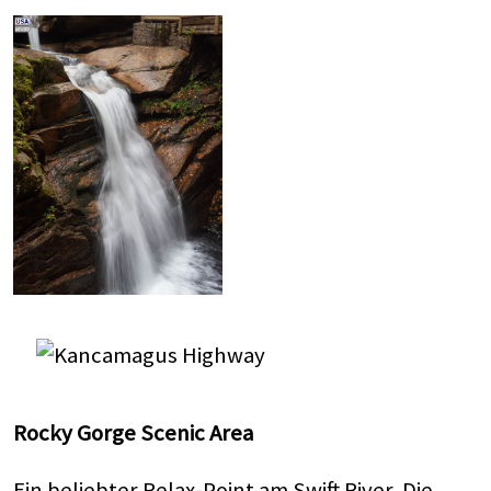
Rocky Gorge Scenic Area
Ein beliebter Relax-Point am Swift River. Die