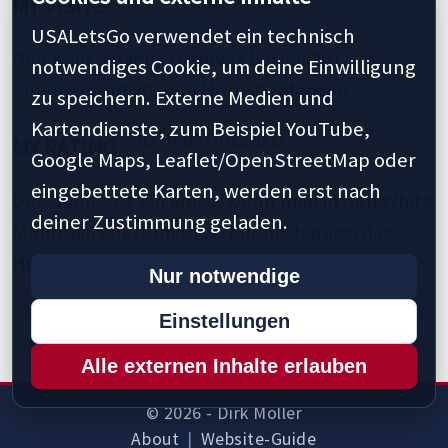
MY VISITS
USALetsGo verwendet ein technisch
Den Kancamagus Highway bin ich 2011 im
notwendiges Cookie, um deine Einwilligung
Sommer und 2023 im Herbst gefahren.
zu speichern. Externe Medien und
Kartendienste, zum Beispiel YouTube,
MY RATING
Google Maps, Leaflet/OpenStreetMap oder
eingebettete Karten, werden erst nach
Der "Kanc" ist ein Muss, wenn man in den White
deiner Zustimmung geladen.
Mountains herumkurvt. Für mich quasi das
Herzstück dieser Gebirgsregion.
Nur notwendige
Einstellungen
Alle externen Inhalte erlauben
© 2026 - Dirk Möller
About
|
Website-Guide