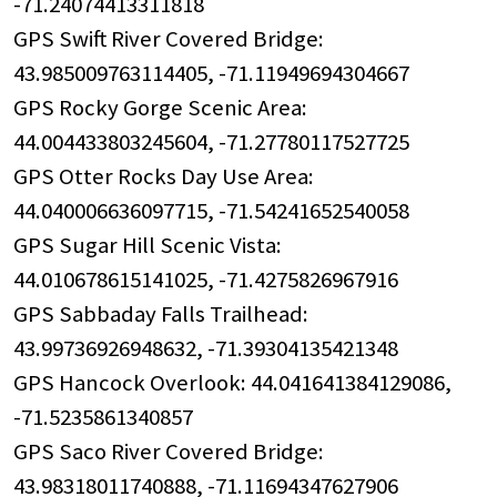
-71.24074413311818
GPS Swift River Covered Bridge:
43.985009763114405, -71.11949694304667
GPS Rocky Gorge Scenic Area:
44.004433803245604, -71.27780117527725
GPS Otter Rocks Day Use Area:
44.040006636097715, -71.54241652540058
GPS Sugar Hill Scenic Vista:
44.010678615141025, -71.4275826967916
GPS Sabbaday Falls Trailhead:
43.99736926948632, -71.39304135421348
GPS Hancock Overlook: 44.041641384129086,
-71.5235861340857
GPS Saco River Covered Bridge:
43.98318011740888, -71.11694347627906