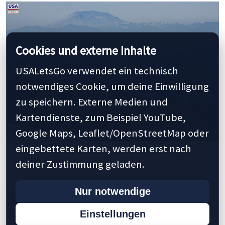
Cookies und externe Inhalte
USALetsGo verwendet ein technisch
notwendiges Cookie, um deine Einwilligung
zu speichern. Externe Medien und
Kartendienste, zum Beispiel YouTube,
Google Maps, Leaflet/OpenStreetMap oder
eingebettete Karten, werden erst nach
deiner Zustimmung geladen.
Nur notwendige
Previous
1
2
3
4
5
10
28
30
Einstellungen
35
40
45
50
Next »
Last »