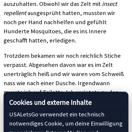
auszuhalten. Obwohl wir das Zelt mit
insect
repellent
ausgesprüht hatten, mussten wir
noch per Hand nachhelfen und gefühlt
Hunderte Mosquitoes, die es ins Innere
geschafft hatten, erledigen.
Trotzdem bekamen wir noch reichlich Stiche
verpasst. Abgesehen davon war es im Zelt
unerträglich heiß und wir waren vom Schweiß
nass wie nach einer Dusche. Irgendwann
musste ich auf Toilette. Ich sprintete zu den
Sanitäranlagen und hechtete zurück ins Zelt
Cookies und externe Inhalte
mit dem Effekt, dass wieder rauhe Mengen der
USALetsGo verwendet ein technisch
ungebetenen Plagegeister ihr Unwesen in der
notwendiges Cookie, um deine Einwilligung
Nähe unserer Körper trieben.