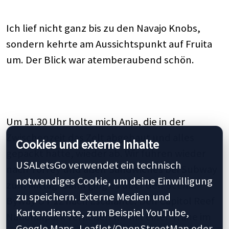
Ich lief nicht ganz bis zu den Navajo Knobs,
sondern kehrte am Aussichtspunkt auf Fruita
um. Der Blick war atemberaubend schön.
Um 11.30 Uhr holte mich Anja, die in der
Zwischenzeit das Zelt abgebaut und alles
Cookies und externe Inhalte
gepackt hatte, wieder ab. Wir fuhren wieder
USALetsGo verwendet ein technisch
nach Torrey und aßen Sandwiches bei Subway
notwendiges Cookie, um deine Einwilligung
zum Mittag. Dann ging es über den Scenic
zu speichern. Externe Medien und
Byway UT 12 nach Escalante. Den Capitol Reef
Kartendienste, zum Beispiel YouTube,
Nationalpark verließen wir mit einer Träne im
Google Maps, Leaflet/OpenStreetMap oder