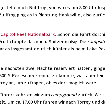
estelle nach Bullfrog, von wo es um 8.00 Uhr losg
ullfrog ging es in Richtung Hanksville, also zur
m
Capitol Reef Nationalpark
. Schon die Fahrt dorth
Fruita toppte das noch. Spitzenmäßig! Die
campsit
r es insgesamt deutlich kühler als beim Lake Po
ie nächsten zwei Nächte reserviert hatten, ging
n 500 $-Reisescheck einlösen könnte, was aber leid
orrey an, um zu fragen, ob es dort möglich wäre.
Führers kehrten wir zum
campground
zurück. Wir 
elt. Um ca. 17.00 Uhr fuhren wir nach Torrey und d