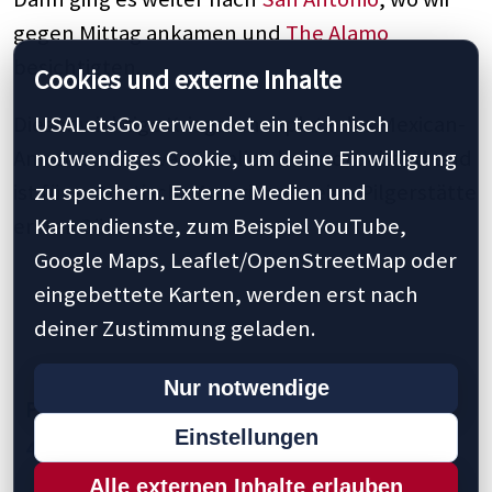
gegen Mittag ankamen und
The Alamo
besichtigten.
Cookies und externe Inhalte
Dieser wichtige Kriegsschauplatz des Mexican-
USALetsGo verwendet ein technisch
American War war ziemlich beeindruckend und
notwendiges Cookie, um deine Einwilligung
ist für patriotische Amerikaner eine Pilgerstätte
zu speichern. Externe Medien und
erster Güte.
Kartendienste, zum Beispiel YouTube,
Google Maps, Leaflet/OpenStreetMap oder
eingebettete Karten, werden erst nach
deiner Zustimmung geladen.
Nur notwendige
Previous
1
2
3
4
5
10
20
30
Einstellungen
40
50
60
64
70
75
Next »
Last »
Alle externen Inhalte erlauben