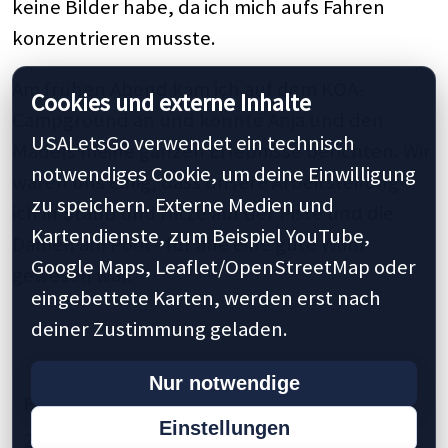
keine Bilder habe, da ich mich aufs Fahren
konzentrieren musste.
Am frühen Abend kam ich auf dem KOA-
Cookies und externe Inhalte
Campground an und konnte Anja und den
USALetsGo verwendet ein technisch
Mädels meine ganzen Erlebnisse berichten. Wir
notwendiges Cookie, um deine Einwilligung
waren uns einig, dass unsere Arbeitsteilung -
zu speichern. Externe Medien und
ich in Staub und Hitze auf der Piste und die
Kartendienste, zum Beispiel YouTube,
Damen am Pool - für alle eine gute Wahl
Google Maps, Leaflet/OpenStreetMap oder
gewesen war.
eingebettete Karten, werden erst nach
deiner Zustimmung geladen.
Nur notwendige
Previous
1
2
3
4
5
7
10
15
Einstellungen
20
25
30
Next »
Last »