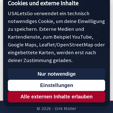
Cookies und externe Inhalte
USALetsGo verwendet ein technisch
notwendiges Cookie, um deine Einwilligung
zu speichern. Externe Medien und
Kartendienste, zum Beispiel YouTube,
Google Maps, Leaflet/OpenStreetMap oder
eingebettete Karten, werden erst nach
deiner Zustimmung geladen.
Nur notwendige
Previous
1
2
3
4
5
10
15
20
Einstellungen
25
30
Next »
Last »
Alle externen Inhalte erlauben
© 2026 - Dirk Möller