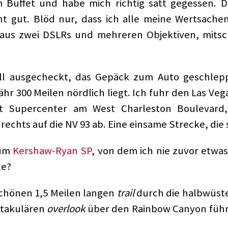
 Buffet und habe mich richtig satt gegessen. D
ht gut. Blöd nur, dass ich alle meine Wertsach
us zwei DSLRs und mehreren Objektiven, mitsch
l ausgecheckt, das Gepäck zum Auto geschleppt
ähr 300 Meilen nördlich liegt. Ich fuhr den Las V
 Supercenter am West Charleston Boulevard,
rechts auf die NV 93 ab. Eine einsame Strecke, di
zum
Kershaw-Ryan SP
, von dem ich nie zuvor etwas
le?
chönen 1,5 Meilen langen
trail
durch die halbwüste
ktakulären
overlook
über den Rainbow Canyon führt