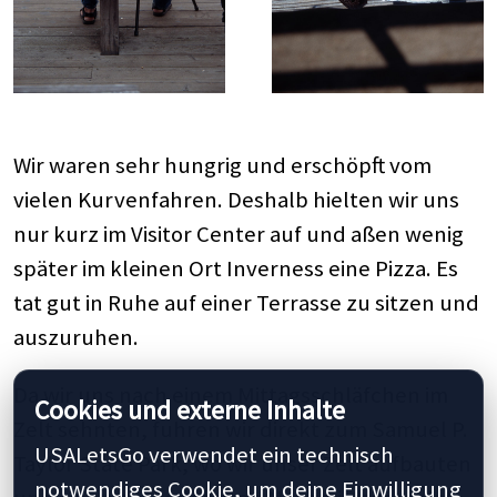
Wir waren sehr hungrig und erschöpft vom
vielen Kurvenfahren. Deshalb hielten wir uns
nur kurz im Visitor Center auf und aßen wenig
später im kleinen Ort Inverness eine Pizza. Es
tat gut in Ruhe auf einer Terrasse zu sitzen und
auszuruhen.
Da wir uns nach einem Mittagsschläfchen im
Cookies und externe Inhalte
Zelt sehnten, fuhren wir direkt zum Samuel P.
USALetsGo verwendet ein technisch
Taylor State Park, wo wir unser Zelt aufbauten
notwendiges Cookie, um deine Einwilligung