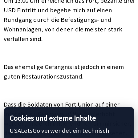
Um 13.00 Uhr erreiche ich das Fort, bezahle drei
USD Eintritt und begebe mich auf einen
Rundgang durch die Befestigungs- und
Wohnanlagen, von denen die meisten stark
verfallen sind.
Das ehemalige Gefängnis ist jedoch in einem
guten Restaurationszustand.
Dass die Soldaten von Fort Union auf einer
Infotafel zu
Defenders of the West
erhöht
Cookies und externe Inhalte
werden, finde ich irritierend. Ich bin mir sicher,
USALetsGo verwendet ein technisch
dass
native Americans
das ganz anders sehen.