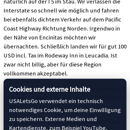
natürlich auf der I 5 im Stau. Wir verlassen die
Interstate so schnell wie möglich und fahren
bei ebenfalls dichtem Verkehr auf dem Pacific
Coast Highway Richtung Norden. Irgendwo in
der Nähe von Encinitas möchten wir
übernachten. Schließlich landen wir für gut 100
USD incl. Tax im Rodeway Inn in Leucadia. Ist
zwar nicht billig, aber für diese Region
vollkommen akzeptabel.
Später fahren Anja und ich zum Einkaufen nach
Cookies und externe Inhalte
Carlsbad, während die Kinder unter die Dusche
USALetsGo verwendet ein technisch
hüpfen.
notwendiges Cookie, um deine Einwilligung
zu speichern. Externe Medien und
Nach einem schnellen Abendessen gehen wir
Kartendienste, zum Beispiel YouTube,