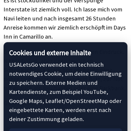
Es ist stockdunkel und der vierspurige
Interstate ist ziemlich voll. Ich lasse mich vom
Navi leiten und nach insgesamt 26 Stunden
Anreise kommen wir ziemlich erschöpft im Days
Inn in Camarillo an.
Das Motel macht einen ordentlichen Eindruck.
Cookies und externe Inhalte
Nichts Dolles, aber irgendwelchen
USALetsGo verwendet ein technisch
Schnickschnack brauchen wir heute ganz
notwendiges Cookie, um deine Einwilligung
sicher nicht mehr. Nur irgendein Bett, zur Not
zu speichern. Externe Medien und
tut es auch ein Heuhaufen oder eine Parkbank.
Kartendienste, zum Beispiel YouTube,
Google Maps, Leaflet/OpenStreetMap oder
Gute Nacht.
eingebettete Karten, werden erst nach
deiner Zustimmung geladen.