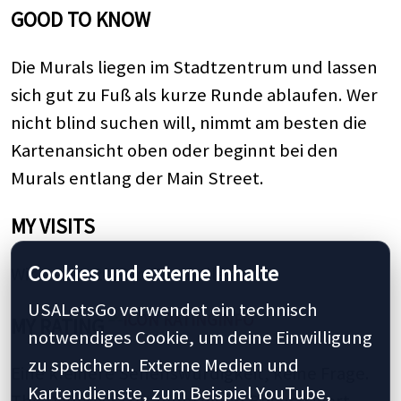
GOOD TO KNOW
Die Murals liegen im Stadtzentrum und lassen
sich gut zu Fuß als kurze Runde ablaufen. Wer
nicht blind suchen will, nimmt am besten die
Kartenansicht oben oder beginnt bei den
Murals entlang der Main Street.
MY VISITS
Cookies und externe Inhalte
Wir waren 2022 in The Dalles.
USALetsGo verwendet ein technisch
MY RATING
notwendiges Cookie, um deine Einwilligung
zu speichern. Externe Medien und
Eine kleinere Sehenswürdigkeit, keine Frage.
Kartendienste, zum Beispiel YouTube,
The Dalles ist trotzdem einen Besuch wert,