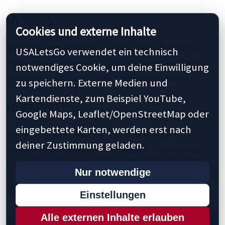
MY VISITS
Cookies und externe Inhalte
2014 sind wir gemütlich die Küste Richtung
USALetsGo verwendet ein technisch
Alabama entlang gezuckelt. Einen Abstecher
notwendiges Cookie, um deine Einwilligung
haben wir auf Santa Rosa Island gemacht.
zu speichern. Externe Medien und
Kartendienste, zum Beispiel YouTube,
MY RATING
Google Maps, Leaflet/OpenStreetMap oder
eingebettete Karten, werden erst nach
Im Prinzip sind alle Strände an Floridas
deiner Zustimmung geladen.
Pfannengriff (Panhandle) klasse. Santa Rosa
Island macht da gewiss keine Ausnahme.
Nur notwendige
Einstellungen
Alle externen Inhalte erlauben