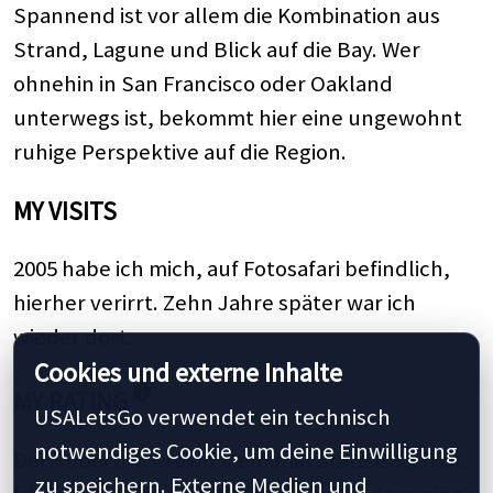
Spannend ist vor allem die Kombination aus
Strand, Lagune und Blick auf die Bay. Wer
ohnehin in San Francisco oder Oakland
unterwegs ist, bekommt hier eine ungewohnt
ruhige Perspektive auf die Region.
MY VISITS
2005 habe ich mich, auf Fotosafari befindlich,
hierher verirrt. Zehn Jahre später war ich
wieder dort.
Cookies und externe Inhalte
MY RATING
USALetsGo verwendet ein technisch
notwendiges Cookie, um deine Einwilligung
Der Robert W. Crown Memorial State Beach ist
zu speichern. Externe Medien und