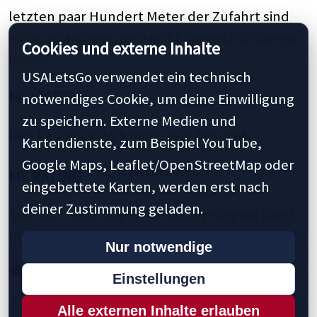
letzten paar Hundert Meter der Zufahrt sind
nicht asphaltiert, also nicht dadurch irritieren
Cookies und externe Inhalte
lassen.
USALetsGo verwendet ein technisch
MY VISITS
notwendiges Cookie, um deine Einwilligung
zu speichern. Externe Medien und
Den Red Rock Park habe 2016 besucht.
Kartendienste, zum Beispiel YouTube,
Google Maps, Leaflet/OpenStreetMap oder
MY RATING
eingebettete Karten, werden erst nach
deiner Zustimmung geladen.
Soll noch einer sagen die Gallup-Region taugt
nur zum Durchreisen.
Nur notwendige
Einstellungen
Alle externen Inhalte erlauben