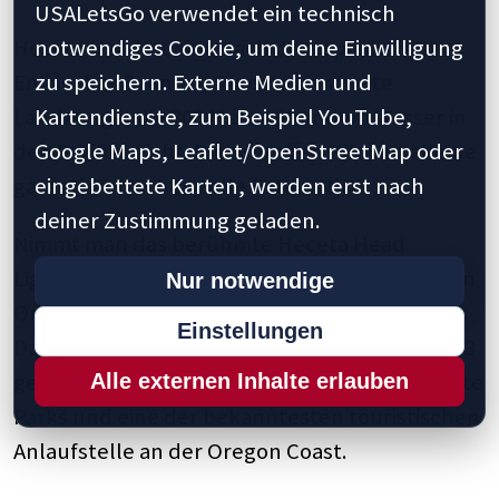
USALetsGo verwendet ein technisch
Heceta Head ist eine nach dem spanischen
notwendiges Cookie, um deine Einwilligung
Entdecker Bruno de Heceta benannte
zu speichern. Externe Medien und
Landzunge, die 300 Meter über dem Wasser in
Kartendienste, zum Beispiel YouTube,
den Pazifik reicht. Die schroffen Klippen alleine
Google Maps, Leaflet/OpenStreetMap oder
garantieren schon tolle Fotomotive.
eingebettete Karten, werden erst nach
deiner Zustimmung geladen.
Nimmt man das berühmte Heceta Head
Lighthouse hinzu, hat man eines der typischen
Nur notwendige
Oregon Coast Postkartenmotive vor der Linse.
Einstellungen
Das Lighthouse wurde in den Jahren 1892-1893
gebaut. Heute ist es Teil des Heceta Head State
Alle externen Inhalte erlauben
Parks und eine der bekanntesten touristischen
Anlaufstelle an der Oregon Coast.