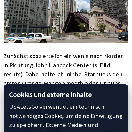
Zunächst spazierte ich ein wenig nach Norden
in Richtung John Hancock Center (s. Bild
rechts). Dabei holte ich mir bei Starbucks den
ersten Orange-Mango Smoothie des Urlaubs.
Jetzt war ich richtig angekommen.
Cookies und externe Inhalte
USALetsGo verwendet ein technisch
notwendiges Cookie, um deine Einwilligung
zu speichern. Externe Medien und