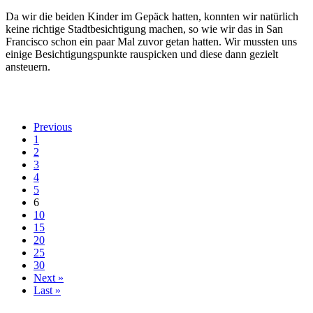
Da wir die beiden Kinder im Gepäck hatten, konnten wir natürlich
keine richtige Stadtbesichtigung machen, so wie wir das in San
Francisco schon ein paar Mal zuvor getan hatten. Wir mussten uns
einige Besichtigungspunkte rauspicken und diese dann gezielt
ansteuern.
Previous
1
2
3
4
5
6
10
15
20
25
30
Next »
Last »