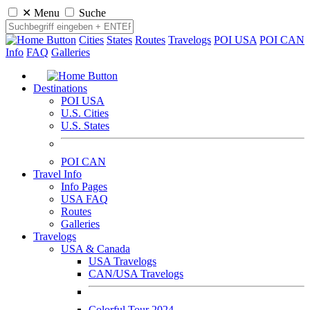
✕
Menu
Suche
Cities
States
Routes
Travelogs
POI USA
POI CAN
Info
FAQ
Galleries
Destinations
POI USA
U.S. Cities
U.S. States
POI CAN
Travel Info
Info Pages
USA FAQ
Routes
Galleries
Travelogs
USA & Canada
USA Travelogs
CAN/USA Travelogs
Colorful Tour 2024