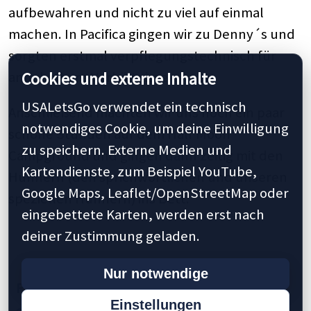
aufbewahren und nicht zu viel auf einmal
machen. In Pacifica gingen wir zu Denny´s und
sorgten erstmal verpflegungstechnisch für
annehmbare Verhältnisse.
Cookies und externe Inhalte
USALetsGo verwendet ein technisch
Anschließend machten wir uns noch ein paar
notwendiges Cookie, um deine Einwilligung
schöne Stunden auf dem Half Moon
zu speichern. Externe Medien und
Campground und gingen dann zeitig mit den
Kartendienste, zum Beispiel YouTube,
Hühnern (den sprichwörtlichen und unseren
Google Maps, Leaflet/OpenStreetMap oder
speziellen Hühnern) ins Bett.
eingebettete Karten, werden erst nach
deiner Zustimmung geladen.
Nur notwendige
Previous
1
2
3
4
5
10
15
20
Einstellungen