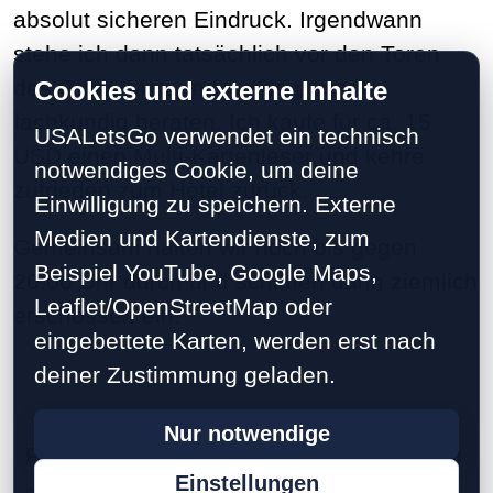
absolut sicheren Eindruck. Irgendwann
stehe ich dann tatsächlich vor den Toren
des Office Max und werde prompt
Cookies und externe Inhalte
fachkundig beraten. Ich kaufe für ca. 15
USALetsGo verwendet ein technisch
USD einen Multi-Kartenleser und kehre
notwendiges Cookie, um deine
zufrieden zum Hotel zurück.
Einwilligung zu speichern. Externe
Medien und Kartendienste, zum
Gemeinsam halten wir noch bis gegen
Beispiel YouTube, Google Maps,
20.00 Uhr durch und schlafen dann ziemlich
Leaflet/OpenStreetMap oder
erschossen ein.
eingebettete Karten, werden erst nach
deiner Zustimmung geladen.
Nur notwendige
Previous
1
2
3
4
5
10
15
20
Einstellungen