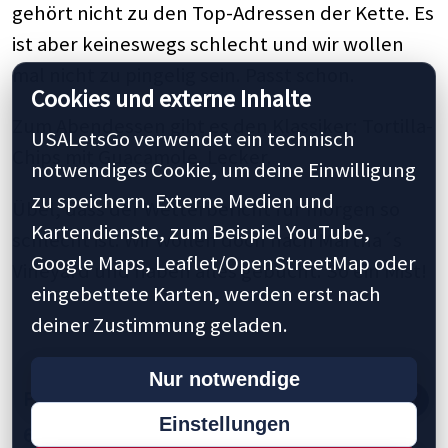
gehört nicht zu den Top-Adressen der Kette. Es
ist aber keineswegs schlecht und wir wollen
mal nicht zu pingelig sein. Passt schon.
Cookies und externe Inhalte
Zum Abendessen gibt es den Klassiker: Tortilla-
USALetsGo verwendet ein technisch
Chips mit Guacamole. Lecker.
notwendiges Cookie, um deine Einwilligung
zu speichern. Externe Medien und
Übel, dass der Wetterbericht für morgen so
Kartendienste, zum Beispiel YouTube,
schlecht ist. Wir wollen doch nach Martha´s
Google Maps, Leaflet/OpenStreetMap oder
Vineyard und haben alles gebucht. So ein Mist!
eingebettete Karten, werden erst nach
deiner Zustimmung geladen.
Nur notwendige
Previous
1
5
10
20
30
40
50
57
Einstellungen
60
70
75
Next »
Last »