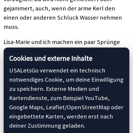
gejammert, auch, wenn der arme Kerl den
einen oder anderen Schluck Wasser nehmen
muss.
Lisa-Marie und ich machen ein paar Sprünge
von den Felsen. Auch nicht schlecht.
Cookies und externe Inhalte
Am frühen Nachmittag geht es zurück zu
USALetsGo verwendet ein technisch
unserer Unterkunft.
notwendiges Cookie, um deine Einwilligung
zu speichern. Externe Medien und
Zum Abendessen gibt es - nein, keine Nudeln
Kartendienste, zum Beispiel YouTube,
mit Tomatensauce - Süßkartoffelauflauf mit
Google Maps, Leaflet/OpenStreetMap oder
Zwiebeln und Schafskäse.
eingebettete Karten, werden erst nach
deiner Zustimmung geladen.