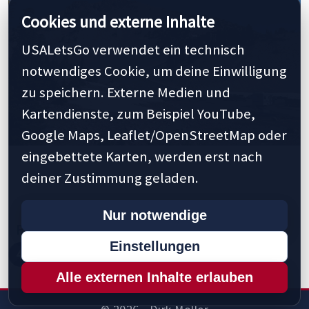
Cookies und externe Inhalte
USALetsGo verwendet ein technisch
notwendiges Cookie, um deine Einwilligung
zu speichern. Externe Medien und
Kartendienste, zum Beispiel YouTube,
Google Maps, Leaflet/OpenStreetMap oder
eingebettete Karten, werden erst nach
deiner Zustimmung geladen.
Nur notwendige
Previous
1
2
3
4
5
10
20
30
Einstellungen
43
45
50
Next »
Last »
Alle externen Inhalte erlauben