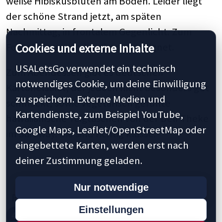
weiße Hibiskusblüten am Boden. Leider liegt
der schöne Strand jetzt, am späten
Nachmittag, in frontalem Gegenlicht. Zum
Fotografieren ist das eher ungeeignet.
Cookies und externe Inhalte
USALetsGo verwendet ein technisch
Zum Abendessen gibt es deutschen
notwendiges Cookie, um deine Einwilligung
Kartoffelsalat, der jedoch nicht besonders gut
zu speichern. Externe Medien und
schmeckt, sowie vegetarisch gefüllte
Kartendienste, zum Beispiel YouTube,
hawaiianische Teigtaschen von der Deli-Theke
Google Maps, Leaflet/OpenStreetMap oder
im Safeway. Die sind richtig klasse.
eingebettete Karten, werden erst nach
deiner Zustimmung geladen.
Nur notwendige
Previous
1
2
3
4
5
10
20
30
Einstellungen
40
45
50
55
60
Next »
Last »