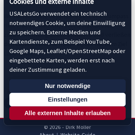
Cookies und externe Inhalte
USALetsGo verwendet ein technisch
Wir hatten keine besondere Lust den Bumpass
notwendiges Cookie, um deine Einwilligung
Hell Trail zu machen, fuhren stattdessen
zu speichern. Externe Medien und
zurück Richtung South Entrance und verließen
Kartendienste, zum Beispiel YouTube,
den Lassen Volcanic Nationalpark mit dem Ziel
Google Maps, Leaflet/OpenStreetMap oder
Lake Tahoe.
eingebettete Karten, werden erst nach
deiner Zustimmung geladen.
Nur notwendige
Previous
1
2
3
4
5
10
20
30
Einstellungen
41
45
50
55
60
Next »
Last »
Alle externen Inhalte erlauben
© 2026 - Dirk Möller
About
|
Website-Guide