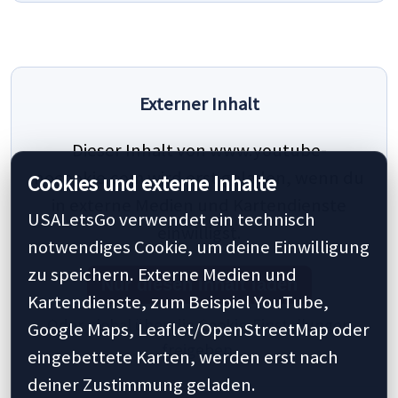
Externer Inhalt
Dieser Inhalt von www.youtube-
nocookie.com wird erst geladen, wenn du
Cookies und externe Inhalte
in externe Medien und Kartendienste
USALetsGo verwendet ein technisch
einwilligst.
notwendiges Cookie, um deine Einwilligung
zu speichern. Externe Medien und
Nur diesen Inhalt laden
Kartendienste, zum Beispiel YouTube,
Oder global über die Cookie-Einstellungen
Google Maps, Leaflet/OpenStreetMap oder
freigeben.
eingebettete Karten, werden erst nach
deiner Zustimmung geladen.