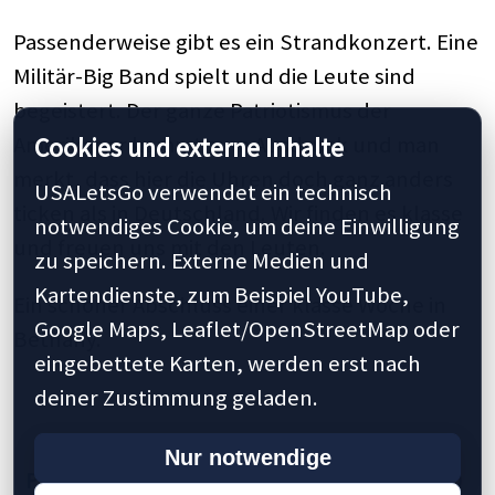
Passenderweise gibt es ein Strandkonzert. Eine
Militär-Big Band spielt und die Leute sind
begeistert. Der ganze Patriotismus der
Amerikaner kommt zum Ausdruck und man
Cookies und externe Inhalte
merkt, dass hier die Uhren doch ganz anders
USALetsGo verwendet ein technisch
ticken als in Deutschland. Wir finden es klasse
notwendiges Cookie, um deine Einwilligung
und freuen uns mit den Leuten.
zu speichern. Externe Medien und
Kartendienste, zum Beispiel YouTube,
Ein schöner Abschluss einer klasse Woche in
Google Maps, Leaflet/OpenStreetMap oder
Bethany.
eingebettete Karten, werden erst nach
deiner Zustimmung geladen.
Nur notwendige
Previous
1
5
10
20
30
40
43
50