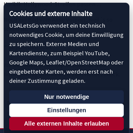
Karibik-Hollywood-Streifen passen ...
Cookies und externe Inhalte
Noch ein Bild vom Anse Volbert, weil´s so
USALetsGo verwendet ein technisch
schön ist.
notwendiges Cookie, um deine Einwilligung
zu speichern. Externe Medien und
Kartendienste, zum Beispiel YouTube,
Google Maps, Leaflet/OpenStreetMap oder
Wir beenden unser Exploration für den
eingebettete Karten, werden erst nach
heutigen Tag und kehren zum Hotel zurück.
deiner Zustimmung geladen.
Nur notwendige
Previous
1
5
10
15
23
25
30
Einstellungen
Next »
Last »
Alle externen Inhalte erlauben