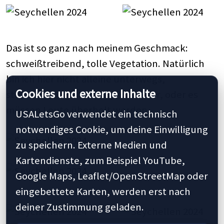
Das ist so ganz nach meinem Geschmack:
schweißtreibend, tolle Vegetation. Natürlich
bin ich hier nicht alleine unterwegs,
Cookies und externe Inhalte
stellenweise gibt es Gegenverkehr, oder es
müssen Leute überholt werden.
USALetsGo verwendet ein technisch
notwendiges Cookie, um deine Einwilligung
zu speichern. Externe Medien und
Kartendienste, zum Beispiel YouTube,
Google Maps, Leaflet/OpenStreetMap oder
eingebettete Karten, werden erst nach
deiner Zustimmung geladen.