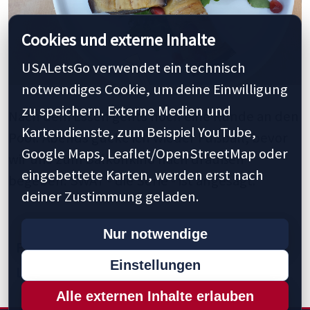
Cookies und externe Inhalte
USALetsGo verwendet ein technisch
notwendiges Cookie, um deine Einwilligung
zu speichern. Externe Medien und
Nach dem Essen gehts noch eine Runde an den
Kartendienste, zum Beispiel YouTube,
Pool. Abends gucke ich wieder Fußball, bevor
Google Maps, Leaflet/OpenStreetMap oder
wir uns zum Balkonkino nach draußen
eingebettete Karten, werden erst nach
begeben. SWAT - die Serie - ist angesagt.
deiner Zustimmung geladen.
Nur notwendige
Previous
1
10
15
20
25
28
Next »
Einstellungen
Last »
Alle externen Inhalte erlauben