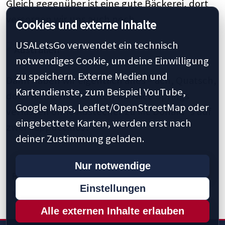
Gleich gegenüber ist eine gute Bäckerei, dort
versorgen wir uns auch noch.
Cookies und externe Inhalte
USALetsGo verwendet ein technisch
notwendiges Cookie, um deine Einwilligung
zu speichern. Externe Medien und
Dann haben wir eigentlich alles – ach, Quatsch,
Kartendienste, zum Beispiel YouTube,
doch nicht. Wie könnten wir Alice Springs
Google Maps, Leaflet/OpenStreetMap oder
verlassen ohne Abstecher zu Mc Donald´s auf
eingebettete Karten, werden erst nach
zwei Cappuccinos?
deiner Zustimmung geladen.
Nur notwendige
Previous
1
10
15
20
34
40
50
Einstellungen
Next »
Last »
Alle externen Inhalte erlauben