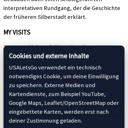
interpretativen Rundgang, der die Geschichte
der früheren Silberstadt erklärt.
MY VISITS
2016 stand ich am frühen Abend vor
Cookies und externe Inhalte
verschlossenen Toren. Gut, dass ich
wenigstens ein langes Tele dabei hatte.
USALetsGo verwendet ein technisch
notwendiges Cookie, um deine Einwilligung
MY RATING
zu speichern. Externe Medien und
Kartendienste, zum Beispiel YouTube,
Alleine der Lake Valley Scenic Backway ist
Google Maps, Leaflet/OpenStreetMap oder
einen Stern wert. Dass es auch noch eine
ghost
eingebettete Karten, werden erst nach
town in the middle of nowhere
gibt, rechtfertigt
deiner Zustimmung geladen.
locker einen zweiten Stern.