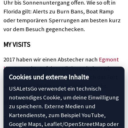
Uhr bis Sonnenuntergang offen. Wie so oft in
Florida gilt: Alerts zu Burn Bans, Boat Ramp
oder temporären Sperrungen am besten kurz
vor dem Besuch gegenchecken.
MY VISITS
2017 haben wir einen Abstecher nach
Egmont
Key
gemacht. Auf dem Rückweg haben wir
Cookies und externe Inhalte
noch einen kleinen Rundgang durch das Fort
und ein paar Bilder vom Strand gemacht.
USALetsGo verwendet ein technisch
notwendiges Cookie, um deine Einwilligung
MY RATING
zu speichern. Externe Medien und
Kartendienste, zum Beispiel YouTube,
Zwei Sterne gibt es ausschließlich für die
Google Maps, Leaflet/OpenStreetMap oder
schönen Strände. Für die äußerst