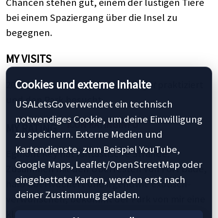
Chancen stehen gut, einem der lustigen Tiere
bei einem Spaziergang über die Insel zu
begegnen.
MY VISITS
Cookies und externe Inhalte
2017 haben wir
away from it all light
praktiziert
und den Park besucht.
USALetsGo verwendet ein technisch
notwendiges Cookie, um deine Einwilligung
MY RATING
zu speichern. Externe Medien und
Kartendienste, zum Beispiel YouTube,
Egmont Key hat fantastische Strände.
Google Maps, Leaflet/OpenStreetMap oder
Zusammen mit den Überresten von Fort Dade,
eingebettete Karten, werden erst nach
halb überwuchert und irgendwie exotisch-
deiner Zustimmung geladen.
verwunschen, bekommt der Park von mir eine
klare Empfehlung.