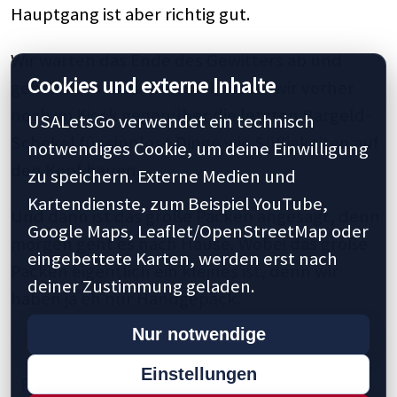
Hauptgang ist aber richtig gut.
Wir warten das Ende des Gewitters ab und
Cookies und externe Inhalte
gehen zurück zum Hostel, wobei wir vorher
noch im Kiosk gegenüber die letzten Bargeld-
USALetsGo verwendet ein technisch
Schekel für sinnlose Dinge wie Süßigkeiten auf
notwendiges Cookie, um deine Einwilligung
den Kopf hauen.
zu speichern. Externe Medien und
Kartendienste, zum Beispiel YouTube,
Und dann ist das große Packen angesagt, denn
Google Maps, Leaflet/OpenStreetMap oder
morgen geht es nach Hause. Wobei das große
eingebettete Karten, werden erst nach
Packen eigentlich ein kleines ist, denn wir
deiner Zustimmung geladen.
haben ja eh nur Handgepäck.
Nur notwendige
Einstellungen
Previous
1
5
10
15
20
29
Last »