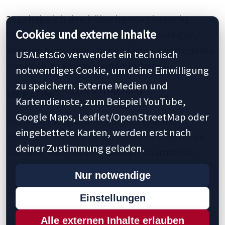
2010 habe ich den hübschen Ort besucht.
Cookies und externe Inhalte
Eigentlich wollten wir gar nicht aussteigen,
aber die hübschen kleinen Läden überredeten
USALetsGo verwendet ein technisch
uns doch zu einem kleinen Bummel.
notwendiges Cookie, um deine Einwilligung
zu speichern. Externe Medien und
MY RATING
Kartendienste, zum Beispiel YouTube,
Google Maps, Leaflet/OpenStreetMap oder
Keine extravagante Schönheit erwarten.
eingebettete Karten, werden erst nach
Silverton war und ist ein Western-Städtchen,
deiner Zustimmung geladen.
was aber auch einen gewissen Charme hat.
Nur notwendige
Einstellungen
Alle externen Inhalte erlauben