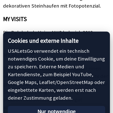
dekorativen Steinhaufen mit Fotopotenzial.
MY VISITS
Die Pu'ukohola Heiau NHS habe ich 2013
Cookies und externe Inhalte
besucht.
USALetsGo verwendet ein technisch
MY RATING
notwendiges Cookie, um deine Einwilligung
zu speichern. Externe Medien und
Die Pu'ukohola Heiau NHS ermöglicht einen
Kartendienste, zum Beispiel YouTube,
sehr instruktiven Einstieg in die Geschichte der
Google Maps, Leaflet/OpenStreetMap oder
größten hawaiianischen Insel. Wenn einem der
eingebettete Karten, werden erst nach
Sinn nach ein wenig Abwechslung vom
deiner Zustimmung geladen.
Strandleben steht, ist man hier gut
aufgehoben.
Nur notwendige