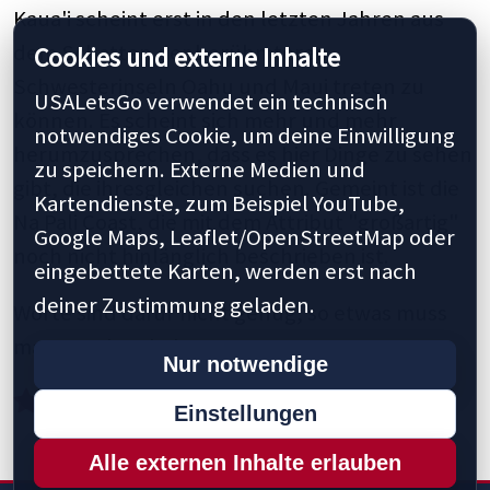
Kaua'i scheint erst in den letzten Jahren aus
dem Schatten der berühmteren
Cookies und externe Inhalte
Schwesterinseln Oahu und Maui treten zu
USALetsGo verwendet ein technisch
können. Es scheint sich mehr und mehr
notwendiges Cookie, um deine Einwilligung
herumzusprechen, dass es hier Dinge zu sehen
zu speichern. Externe Medien und
gibt, die ihresgleichen suchen. Gemeint ist die
Kartendienste, zum Beispiel YouTube,
Na Pali Coast, die mit dem Attribut "großartig"
Google Maps, Leaflet/OpenStreetMap oder
noch nicht hinlänglich beschrieben ist.
eingebettete Karten, werden erst nach
deiner Zustimmung geladen.
Worte sind dafür nicht genug, so etwas muss
man gesehen haben.
Nur notwendige
Einstellungen
Alle externen Inhalte erlauben