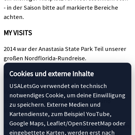
- in der Saison bitte auf markierte Bereiche
achten.
MY VISITS
2014 war der Anastasia State Park Teil unserer
großen Nordflorida-Rundreise.
Cookies und externe Inhalte
MY RATING
USALetsGo verwendet ein technisch
Vielen gilt der Anastasia State Park als
notwendiges Cookie, um deine Einwilligung
schönster Strand von St. Augustine und
zu speichern. Externe Medien und
Umgebung. Dem schließe ich mich an.
Kartendienste, zum Beispiel YouTube,
Google Maps, Leaflet/OpenStreetMap oder
Es ist nicht einmal zu wagemutig zu behaupten,
eingebettete Karten, werden erst nach