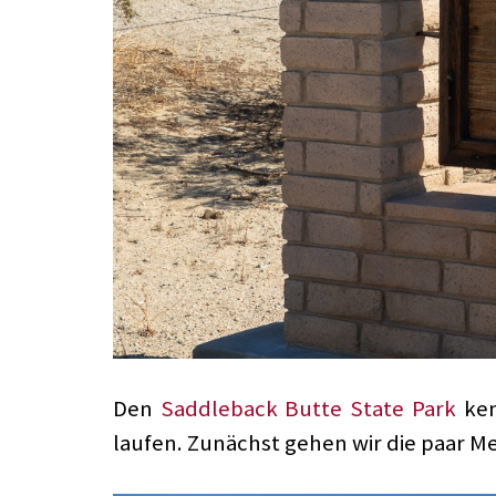
Den
Saddleback Butte State Park
ken
laufen. Zunächst gehen wir die paar M