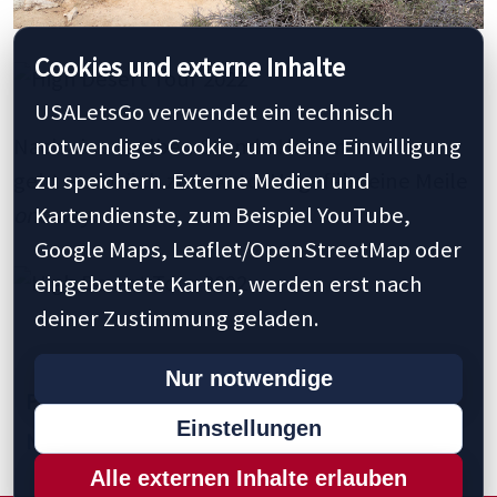
Cookies und externe Inhalte
USALetsGo verwendet ein technisch
notwendiges Cookie, um deine Einwilligung
Nach einer halben Stunde Herumstreunen
zu speichern. Externe Medien und
geht es zurück zum Auto. Ungefähr eine Meile
Kartendienste, zum Beispiel YouTube,
one way
.
Google Maps, Leaflet/OpenStreetMap oder
eingebettete Karten, werden erst nach
deiner Zustimmung geladen.
Nur notwendige
Previous
1
5
9
15
20
25
30
Einstellungen
Next »
Last »
Alle externen Inhalte erlauben